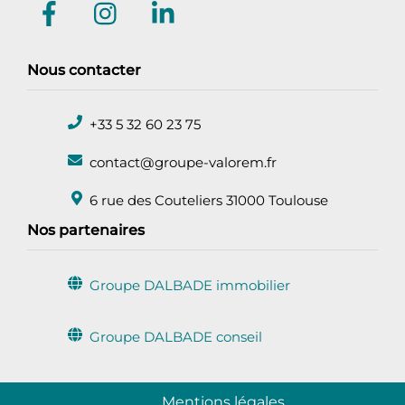
Nous contacter
+33 5 32 60 23 75
Icon
label
contact@groupe-valorem.fr
Icon
label
6 rue des Couteliers 31000 Toulouse
Icon
Nos partenaires
label
Groupe DALBADE immobilier
Icon
label
Groupe DALBADE conseil
Icon
label
Back
Mentions légales